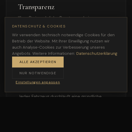
Transparenz
Klare Preise, ehrliche Beratung — keine
versteckten Kosten, keine Überraschungen.
DATENSCHUTZ & COOKIES
Wir verwenden technisch notwendige Cookies für den
Betrieb der Website. Mit Ihrer Einwilligung nutzen wir
auch Analyse-Cookies zur Verbesserung unseres
Angebots. Weitere Informationen:
Datenschutzerklärung
ALLE AKZEPTIEREN
◈
NUR NOTWENDIGE
Einstellungen anpassen
Qualität
Jedes Fahrzeug durchläuft eine gründliche
Aufbereitung und technische Prüfung bevor es in
den Verkauf kommt.